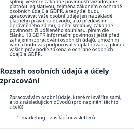
splňuji veškeré zákonné povinnosti vyžadované
platnou legislativou, zejména zákonem o ochraně
osobních údajů a GDPR, a tedy že: budu
zpracovávat vaše osobní údaje jen na základě
platného právního důvodu, a to především
oprávněného zájmu, plnění smlouvy, zákonné
povinnosti či uděleného souhlasu, plním dle
článku 13 GDPR informační povinnost ještě před
zahájením zpracování osobních údajů, umožním
vám a budu vás podporovat v uplatňování a plnění
vašich práv podle zákona o ochraně osobních
údajů a GDPR.
Rozsah osobních údajů a účely
zpracování
Zpracovávám osobní údaje, které mi svěříte sami,
a to z následujících důvodů (pro naplnění těchto
účelů):
marketing – zasílání newsletterů