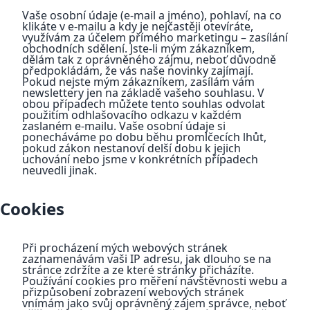
Vaše osobní údaje (e-mail a jméno), pohlaví, na co
klikáte v e-mailu a kdy je nejčastěji otevíráte,
využívám za účelem přímého marketingu – zasílání
obchodních sdělení. Jste-li mým zákazníkem,
dělám tak z oprávněného zájmu, neboť důvodně
předpokládám, že vás naše novinky zajímají.
Pokud nejste mým zákazníkem, zasílám vám
newslettery jen na základě vašeho souhlasu. V
obou případech můžete tento souhlas odvolat
použitím odhlašovacího odkazu v každém
zaslaném e-mailu. Vaše osobní údaje si
ponecháváme po dobu běhu promlčecích lhůt,
pokud zákon nestanoví delší dobu k jejich
uchování nebo jsme v konkrétních případech
neuvedli jinak.
Cookies
Při procházení mých webových stránek
zaznamenávám vaši IP adresu, jak dlouho se na
stránce zdržíte a ze které stránky přicházíte.
Používání cookies pro měření návštěvnosti webu a
přizpůsobení zobrazení webových stránek
vnímám jako svůj oprávněný zájem správce, neboť