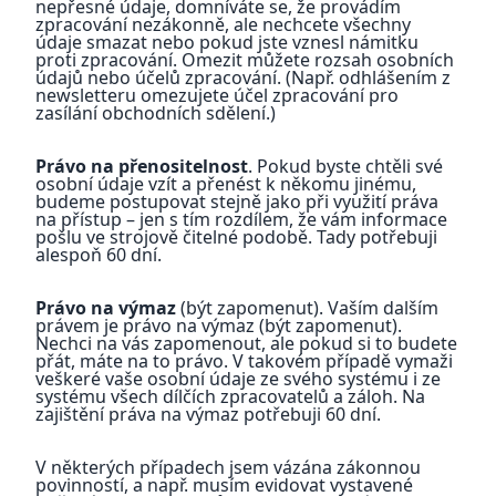
nepřesné údaje, domníváte se, že provádím
zpracování nezákonně, ale nechcete všechny
údaje smazat nebo pokud jste vznesl námitku
proti zpracování. Omezit můžete rozsah osobních
údajů nebo účelů zpracování. (Např. odhlášením z
newsletteru omezujete účel zpracování pro
zasílání obchodních sdělení.)
Právo na přenositelnost
. Pokud byste chtěli své
osobní údaje vzít a přenést k někomu jinému,
budeme postupovat stejně jako při využití práva
na přístup – jen s tím rozdílem, že vám informace
pošlu ve strojově čitelné podobě. Tady potřebuji
alespoň 60 dní.
Právo na výmaz
(být zapomenut). Vaším dalším
právem je právo na výmaz (být zapomenut).
Nechci na vás zapomenout, ale pokud si to budete
přát, máte na to právo. V takovém případě vymaži
veškeré vaše osobní údaje ze svého systému i ze
systému všech dílčích zpracovatelů a záloh. Na
zajištění práva na výmaz potřebuji 60 dní.
V některých případech jsem vázána zákonnou
povinností, a např. musím evidovat vystavené