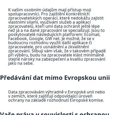
K vašim osobním údajům mají přístup moji
spolupracovníci. Pro zajištění konkrétních
zpracovatelských operací, které nedokážu zajistit
vlastními silami, využívám služeb a aplikací
zpracovatelů, kteří umí data ochránit ještě lépe
než já a na dané zpracování se specializují. Jsou to
poskytovatelé následujících platforem: Ecomail,
Facebook, Google, GW net. Je možné, že se v
budoucnu rozhodnu využít další aplikace či
zpracovatele, pro usnadnění a zkvalitnění
zpracování. Slibuji vám však, že v takovém případě
při výběru, budu na zpracovatele klást minimálně
stejné nároky na zabezpečení a kvalitu zpracování
jako na sebe.
Předávání dat mimo Evropskou unii
Data zpracovávám výhradně v Evropské unii nebo
v zemích, které zajišťují odpovídající úroveň
ochrany na základě rozhodnutí Evropské komise.
Vaše práva v souvislosti s ochranou